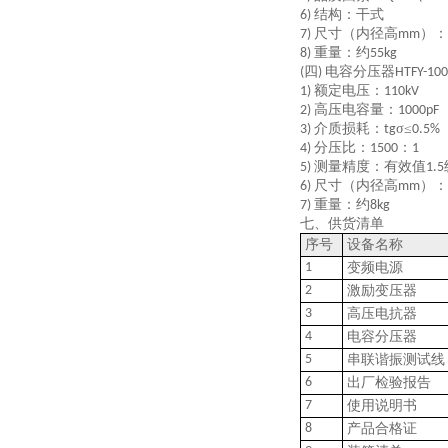
结构：干式
6)
尺寸（内径高
）：
7)
mm
重量：约
8)
55kg
四
电容分压器
(
)
HTFY-10
额定电压：
1)
110kV
高压电容量：
2)
1000pF
介质损耗：
σ≤
3)
tg
0.5%
分压比：
：
4)
1500
1
测量精度：有效值
5)
1.5
尺寸（内径高
）：
6)
mm
重量：约
7)
8kg
七、供货清单
序号
设备名称
1
变频电源
2
激励变压器
3
高压电抗器
4
电容分压器
5
串联谐振测试线
6
出厂检验报告
7
使用说明书
8
产品合格证