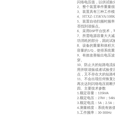
闪络电压值，以供试验
、整个装置单件重量很
2
、装置具有三种工作模
3
、HTXZ-135KVA/108
4
、装置自动扫频时频率
5
否找到谐振点。
、采用
平台技术，
6
DSP
、所需电源容量大大减
7
功消耗的部分，因此试
、设备的重量和体积大
8
容量的
，使得系统重
1/Q
、有效改善输出电压波
9
穿。
、防止大的短路电流
10
用并联谐振或者试验变
点，又不存在大的短路
、不会出现任何恢复
11
再次达到闪络电压前断
四、主要技术参数
额定容量：
1.
135kVA
额定电压：
；
2.
27kV
54k
额定电流：
；
3.
5A
2.5A
测量精度：系统有效
4.
工作频率：
5.
30-300Hz