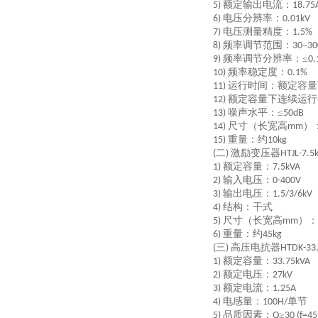
额定输出电流：
5)
18.75
电压分辨率：
6)
0.01kV
电压测量精度：
7)
1.5%
频率调节范围：
–
8)
30
30
频率调节分辨率：≤
9)
0.
频率稳定度：
10)
0.1%
运行时间：额定容量
11)
额定容量下连续运行
12)
噪声水平：≤
13)
50dB
尺寸（长宽高
）
14)
mm
重量：约
15)
10kg
二
激励变压器
(
)
HTJL-7.5
额定容量：
1)
7.5kVA
输入电压：
2)
0-400V
输出电压：
3)
1.5/3/6kV
结构：干式
4)
尺寸（长宽高
）：
5)
mm
重量：约
6)
45kg
三
高压电抗器
(
)
HTDK-33
额定容量：
1)
33.75kVA
额定电压：
2)
27kV
额定电流：
3)
1.25A
电感量：
单节
4)
100H/
品质因素：
≥
5)
Q
30 (f=4