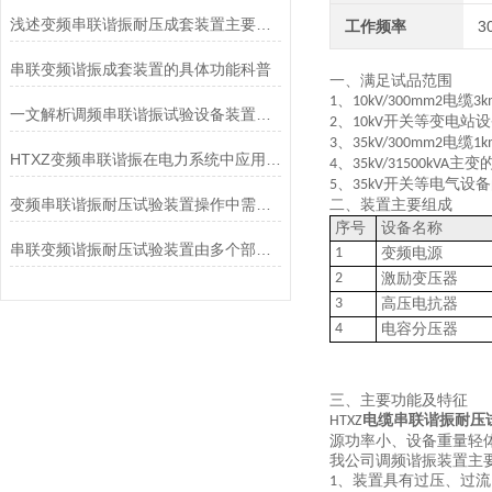
浅述变频串联谐振耐压成套装置主要组成部件是什么？
工作频率
3
串联变频谐振成套装置的具体功能科普
一、满足试品范围
、
电缆
1
10kV/300mm
2
3k
一文解析调频串联谐振试验设备装置工作的原理
、
开关等变电站设
2
10kV
、
电缆
3
35kV/300mm
2
1k
HTXZ变频串联谐振在电力系统中应用的优点
、
主变
4
35kV/31500kVA
、
开关等电气设备
5
35kV
变频串联谐振耐压试验装置操作中需要注意的事项
二、装置主要组成
序号
设备名称
串联变频谐振耐压试验装置由多个部分组成
1
变频电源
2
激励变压器
3
高压电抗器
4
电容分压器
三、主要功能及特征
电缆串联谐振耐压
HT
XZ
源功率小、设备重量轻
我公司调频谐振装置主
、装置具有过压、过流
1