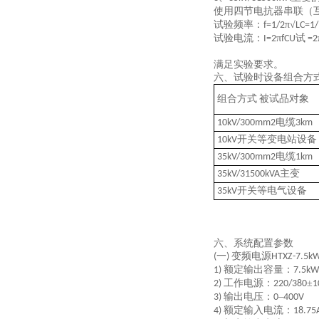
使用四节电抗器串联（
试验频率：
π√
f=1/2
LC=1/
试验电流：
π
试
I=2
fCU
=2
满足实验要求。
六、试验时设备组合方
组合方式
被试品对象
电缆
10kV/300mm
2
3km
开关等变电站设备
10kV
电缆
35kV/300mm
2
1km
主变
35kV/31500kVA
开关等电气设备
35kV
六、系统配置参数
一
变频电源
(
)
HTXZ-7.5k
额定输出容量：
1)
7.5kW
工作电源：
±
2)
220/380
1
输出电压：
–
3)
0
400V
额定输入电流：
4)
18.75