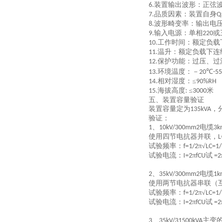
装置输出波形：正弦
6.
品质因素：装置自身
7.
Q
波形畸变率：输出电压
8.
输入电源：单相
或
9.
220
工作时间：额定负载
10.
温升：额定负载下连
11.
保护功能：过压、过
12.
环境温度：－
℃
13.
20
-55
相对湿度：≤
14.
90%RH
海拔高度
≤
米
15.
:
3000
五、装置容量验证
装置容量定为
，
135kVA
验证：
、
电缆
1
10kV/300mm
2
3k
使用四节电抗器并联，
L
试验频率：
π√
f=1/2
LC=1/
试验电流：
π
试
I=2
fCU
=2
、
电缆
2
35kV/300mm
2
1k
使用两节电抗器串联（
试验频率：
π√
f=1/2
LC=1/
试验电流：
π
试
I=2
fCU
=2
、
主变
3
35kV/31500kVA