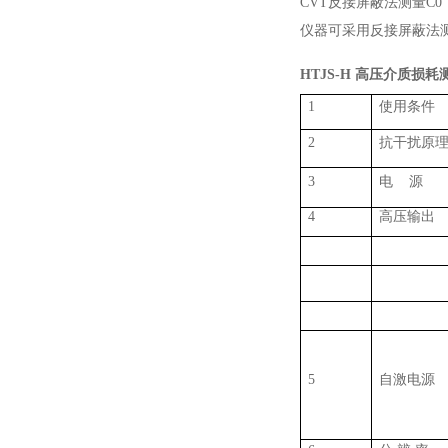
CVT
反接屏蔽法测量
C0
仪器可采用反接屏蔽法
HTJS-H
高压介质损耗
1
使用条件
2
抗干扰原
3
电
源
4
高压输出
5
自激电源