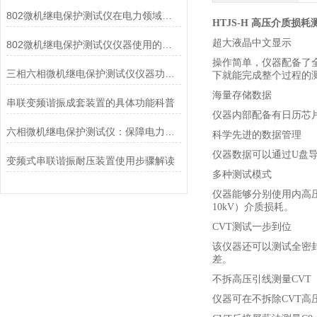
802微机继电保护测试仪在电力领域中的用途
HTJS-H
高压介质损耗
超大液晶中文显示
802微机继电保护测试仪仪器使用的意义是什么？
操作简单，仪器配备了
三相六相微机继电保护测试仪仪器功能和特点分别是什么？
下就能完成整个过程的
海量存储数据
串联变频谐振成套装置的具体功能科普
仪器内部配备有日历芯
六相微机继电保护测试仪：保障电力系统安全的利器
科学先进的数据管理
仪器数据可以通过
U
盘
变频式串联谐振耐压装置使用步骤解读
多种测试模式
仪器能够分别使用内高
10kV
）介质损耗。
CVT
测试一步到位
该仪器还可以测试全密
差。
不拆高压引线测量
CVT
仪器可在不拆除
CVT
高