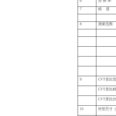
6
分
辨 率
7
精
度
8
测量范围
9
CVT
变比
CVT
变比
CVT
变比
10
外型尺寸